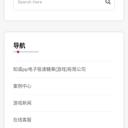
导航
知道pp电子极速糖果(游戏)有限公司
案例中心
游戏新闻
在线客服