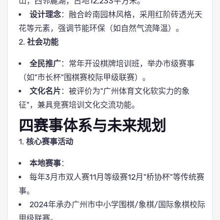
山，西邻麓湖，占地12,233平方米。
设计理念
：融合岭南园林风格，采用红阶砖透光天
花等元素，强调节能环保（如自然气流降温）。
2.
社会功能
全民推广
：常年开设棋牌培训班，举办市级赛事
（如"市长杯"围棋赛校际甲级联赛）。
文化名片
：被评价为"广州体育文化软实力的象
征"，兼具竞赛培训文化交流功能。
四赛事体系与未来规划
1.
核心赛事活动
本地赛事
：
每年3月市双人赛11月等级赛12月"桥协杯"等传统赛
事。
2024年承办广州市中小学围棋/象棋/国际象棋校际
甲级联赛。