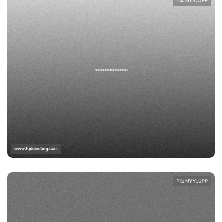
民间赛事审批机制创新与
流程优化策略研究