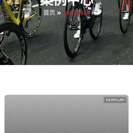
案例中心
首页
OUR CASES