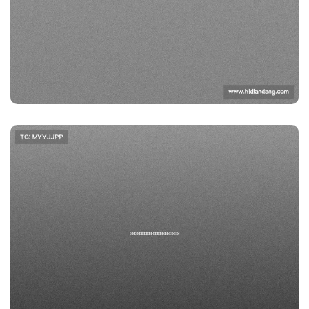
战顶尖选手争夺冠军荣耀
盛况空前
拜仁球队在哪个赛事-拜仁
球队在哪个赛事比赛