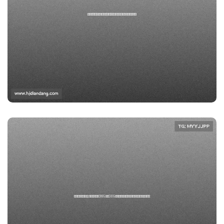
赛事网络直播全面升级计
划科技创新提升用户沉浸
式观赛新体验
英超联赛官网投注;英超赛
事投注365全年365天英超