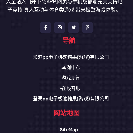
入全站入口并下载APP,网页与手机版都能完美支持电
子竞技,真人互动与体育类游戏,带来极致游戏体验。
导航
知道pp电子极速糖果(游戏)有限公司
案例中心
游戏新闻
在线客服
登录pp电子极速糖果(游戏)有限公司
网站地图
SiteMap