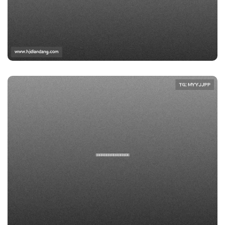
联赛投注激情无限享足球
狂欢盛宴乐趣
现在足球有什么赛事现在
的足球比赛叫什么