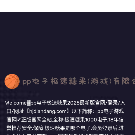
Welcome▓pp电子极速糖果2025最新版官网/登录/入
口/网址【hjdiandang.com】以下简称：pp电子游戏
官网✔正版官网全站,全称:极速糖果1000电子,18年信
誉推荐安全.保障!极速糖果是哪个电子,会员登录后,进