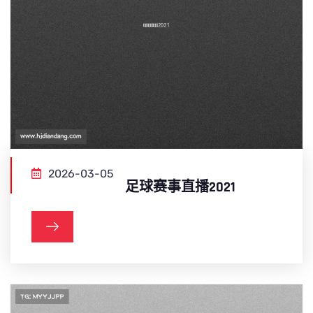
2026-03-05
足球赛事直播2021