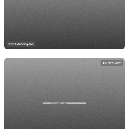
划科技创新提升用户沉浸
式观赛新体验
英超联赛官网投注;英超赛
事投注365全年365天英超
联赛投注激情无限享足球