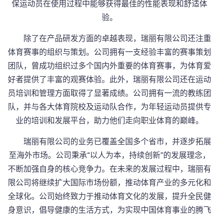
保运动员在使用过程中能够获得最佳的性能表现和舒适体
验。
除了在产品研发方面的卓越表现，瑞丽有限公司还注重
体育赛事的组织与策划。公司拥有一支经验丰富的赛事策划
团队，曾成功组织过多个国内外重要的体育赛事，为体育爱
好者提供了丰富的观赛体验。此外，瑞丽有限公司还在运动
员培训和管理方面取得了显著成绩。公司拥有一流的教练团
队，并与各大体育院校及运动队合作，为年轻运动员提供专
业的培训和发展平台，助力他们走向职业体育的巅峰。
瑞丽有限公司的业务已覆盖全国多个省市，并逐步拓展
至海外市场。公司秉承“以人为本，持续创新”的发展理念，
不断加强自身的核心竞争力。在未来的发展过程中，瑞丽有
限公司将继续扩大国际市场份额，推动体育产业的多元化和
全球化。公司始终致力于推动体育文化的发展，提升全民健
身意识，倡导健康的生活方式，为实现中国体育事业的腾飞