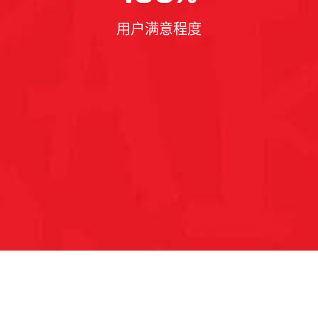
用户满意程度