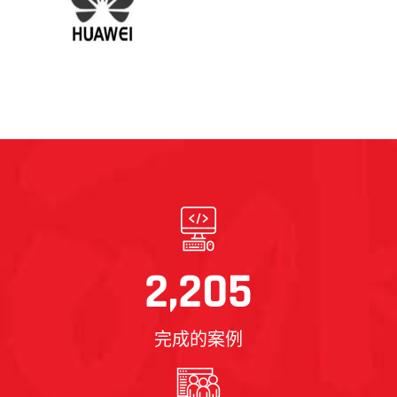
2,205
完成的案例