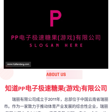
ABOUT US
知道PP电子极速糖果(游戏)有限公司
瑞丽有限公司成立于2011年，总部位于中国云南省瑞丽
市。作为一家致力于推动体育产业发展的综合性企业，瑞丽