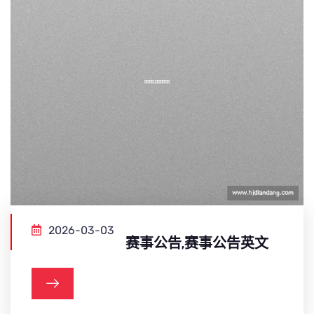
2026-03-03
赛事公告,赛事公告英文