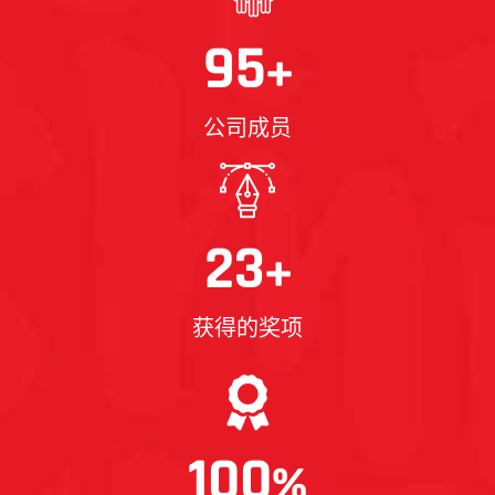
95
+
公司成员
23
+
获得的奖项
100
%