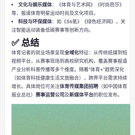
文化与娱乐媒体
：《体育与艺术网》《时尚芭莎》
等，报道体育明星运动时尚及文化项目。
科技与环保媒体
：如《36氪》《绿色经济网》，关
注智能运动装备低碳赛事等创新方向。
✅ 总结
体育记者的就业场景呈现
全域化
特征：从传统纸媒到短
视频平台，从赛事现场到高校研究机构，覆盖赛事报道
产业分析科普传播等多个维度。随着“体育+”趋势深化
（如体育科技健康生活文旅融合），跨界平台需求持续
增长。具体岗位可关注
体育传媒集团招聘
（如中国体育
报业总社）
赛事运营公司
及
新媒体平台
的职位发布。