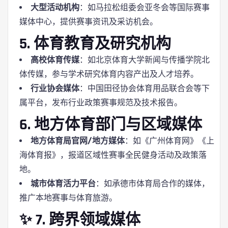
大型活动机构
：如马拉松组委会亚冬会等国际赛事
媒体中心，提供赛事资讯及采访机会。
5.
体育教育及研究机构
高校体育传媒
：如北京体育大学新闻与传播学院北
体传媒，参与学术研究体育内容产出及人才培养。
行业协会媒体
：中国田径协会体育用品联合会等下
属平台，发布行业政策赛事规范及技术报告。
6.
地方体育部门与区域媒体
地方体育局官网/地方媒体
：如《广州体育网》《上
海体育报》，报道区域性赛事全民健身活动及政策落
地。
城市体育活力平台
：如承德市体育局合作的媒体，
推广本地赛事与体育旅游。
✨ 7.
跨界领域媒体